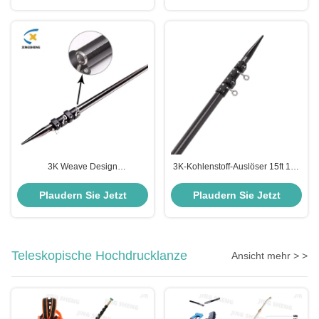
3K Weave Design
3K-Kohlenstoff-Auslöser 15ft 18ft
Kohlenstofffaserausrüster Pole
20ft Kohlenstofffaserauslöser zum
Korrosionsbeständige Teleskop-
Verkauf
Plaudern Sie Jetzt
Plaudern Sie Jetzt
Ausrüster
Teleskopische Hochdrucklanze
Ansicht mehr > >