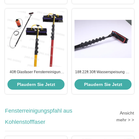
ODM
40ft Glasfaser Fensterreinigung
18ft 22ft 30ft Wasserspeisung Pol
Pol Werkstatt Werkstatt
Fenster Reinigung Pol System für
Hochfensterreinigung OEM
Photovoltaik-Panel
Plaudern Sie Jetzt
Plaudern Sie Jetzt
Fensterreinigungspfahl aus
Ansicht
mehr > >
Kohlenstofffaser