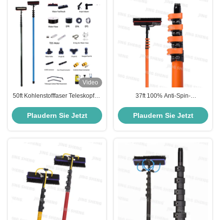
Video
50ft Kohlenstofffaser Teleskopfen
37ft 100% Anti-Spin-
Fensterreinigung Stange für
Kohlenstofffaser-Teleskop-
Fenster und Solarreinigung OEM
Fensterreinigungspfahl
Plaudern Sie Jetzt
Plaudern Sie Jetzt
verfügbar
Rückziehbare Länge Für die
Reinigung von
Hochhausfenstern, Solarzellen