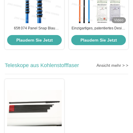
Video
65ft 074 Panel Snap Blau
Einzigartiges, patentiertes Design
Teleskopische Kohlenstofffaser
von 60 Fuß farbigen, bemalten,
Pole für industrielle Staubsaugen,
anti-rotation Teleskop-
Plaudern Sie Jetzt
Plaudern Sie Jetzt
Baumschneiden
Kohlenstofffaser-Stäbe ODM
Teleskope aus Kohlenstofffaser
Ansicht mehr > >