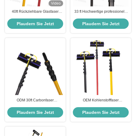
Video
40ft Rückziehbare Glasfaser
33 ft Hochwertige professionelle
Fensterreinigungsstange für
Carbonfaser-
Hochhäuser Haltbarkeit Starke
Fensterreinigungsstange oder
Plaudern Sie Jetzt
Plaudern Sie Jetzt
Klemmen
Solarreinigungspanele für den
Innenbereich
ODM 30ft Carbonfaser
OEM Kohlenstofffaser
Fensterreinigung Stange
Fensterwaschstäbe 20ft
Langstrecken Fensterreinigung
Teleskopfenfen
Plaudern Sie Jetzt
Plaudern Sie Jetzt
Stange
Fensterwaschstäbe