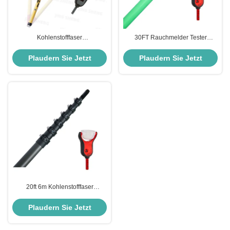
Kohlenstofffaser
30FT Rauchmelder Tester
Raucherdetektor-Stab 20ft/6m
Erweiterung Pol 9m
ausdehnbarer Rauchmelder-
Kohlenstofffaser Rauchmelder
Plaudern Sie Jetzt
Plaudern Sie Jetzt
Prüfstab
Testpol
20ft 6m Kohlenstofffaser
Rauchmelder Erweiterungspfahl
für Büros
Plaudern Sie Jetzt