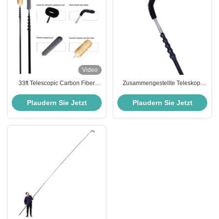
Video
33ft Telescopic Carbon Fiber
Zusammengestellte Teleskop-
Industrial Dusting Pole Set: für die
Solarpaneele mit Sponge-Anlage
Reinigung von Ventilatoren,
Plaudern Sie Jetzt
Plaudern Sie Jetzt
Spinnweben, hohen Decken,
Außen- und Innenanlagen OEM