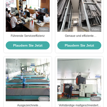
Video
Video
Führende Serviceeffizienz
Genaue und effiziente
Produktionskapazität
Plaudern Sie Jetzt
Plaudern Sie Jetzt
Video
Video
Ausgezeichnete
Vollständige maßgeschneiderte