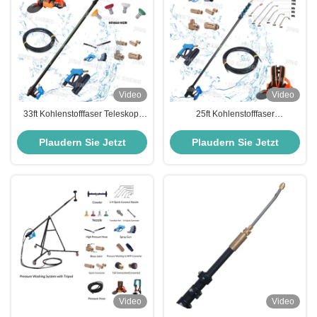
Video
Video
33ft Kohlenstofffaser Teleskop-
25ft Kohlenstofffaser
Hochdruck-Stab 4000 psi
Hochdruckstange zur
Maximaldruck für Dächer Zäune
Außenreinigung Einfach effizient
Plaudern Sie Jetzt
Plaudern Sie Jetzt
Dachrinnen
Video
Video