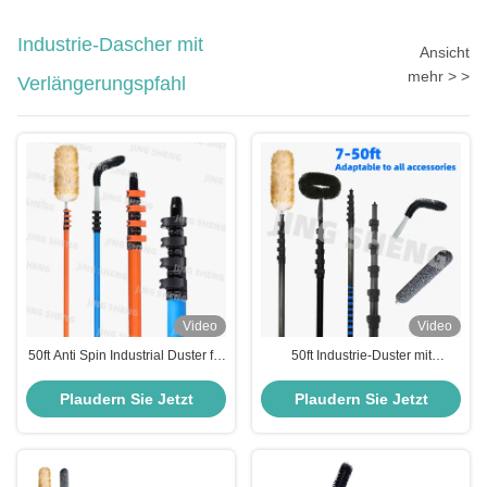
Industrie-Dascher mit
Ansicht
mehr > >
Verlängerungspfahl
Video
Video
50ft Anti Spin Industrial Duster für
50ft Industrie-Duster mit
die Kanalreinigung einfach zu
Verlängerungspfahl für die
bedienen und zu lagern
Reinigung hoher Decken, hohe
Plaudern Sie Jetzt
Plaudern Sie Jetzt
kostengünstig
Deckenventilatoren,
Dachspinnwebe, hochfeste
Materialien