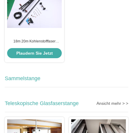
18m 20m Kohlenstofffaser
Teleskopische Hochdruck Lanze
60ft 72ft Ausdehnbare Power
Plaudern Sie Jetzt
Washer Lanze
Sammelstange
Teleskopische Glasfaserstange
Ansicht mehr > >