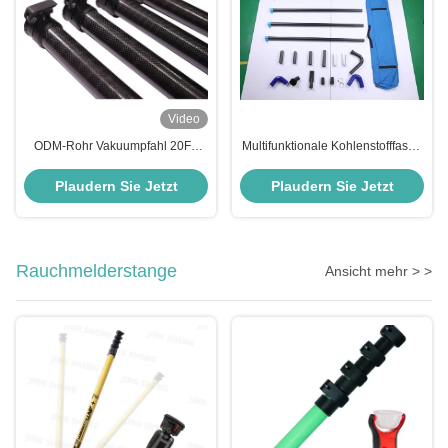
Video
ODM-Rohr Vakuumpfahl 20FT
Multifunktionale Kohlenstofffaser-
Kohlenstofffaser-Rohrpfosten für
Rohrpflanzungspalte 40 mm 50
Villa-Dachabfluss
mm OD Kohlenstofffaser-
Plaudern Sie Jetzt
Plaudern Sie Jetzt
Rohrpflanzungsgerät
Rauchmelderstange
Ansicht mehr > >