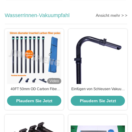
Stäbe Kettensäge
Wasserrinnen-Vakuumpfahl
Ansicht mehr > >
Video
40FT 50mm OD Carbon Fiber
Einfügen von Schleusen Vakuum
Gutter Vakuum-Stab für Fabrik
Pole Schleusen Vakuum Pole Set
Luftleitungen
für Downspouts und Blatt
Plaudern Sie Jetzt
Plaudern Sie Jetzt
Trümmer OEM