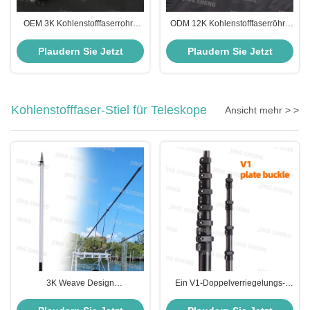
OEM 3K Kohlenstofffaserrohre
ODM 12K Kohlenstofffaserröhre
12ft-45ft Kohlenstofffaser
Ausdehnbare Kohlenstofffaser
Teleskopstangen für
Pole Für Solarpaneel Reinigung
Plaudern Sie Jetzt
Plaudern Sie Jetzt
Fensterreinigerstangen
Pole
Kohlenstofffaser-Stiel für Teleskope
Ansicht mehr > >
3K Weave Design
Ein V1-Doppelverriegelungs-
Kohlenstofffaserausrüster Pole
Teleskop aus Kohlenstofffaser
Korrosionsbeständige Teleskop-
26ft 32ft 50ft zum Staubsaugen