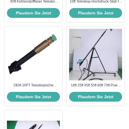
45ft Kohlenstofffaser Teleskop
10ft Teleskop-Hochdruck-Stab für
Lance für Druckspüler effiziente
die Rinnenreinigung Kohlenstoff
sichere ODM-Unterstützung
hochflexibel
Plaudern Sie Jetzt
Plaudern Sie Jetzt
OEM 20FT Teleskopische
18ft 25ft 45ft 55ft 60ft 70ft Power
Hochdruckspitze 6m
Washer Teleskopische Lanze
Teleskopische Spitze für Power
Teleskopische Drucklanze
Plaudern Sie Jetzt
Plaudern Sie Jetzt
Washer