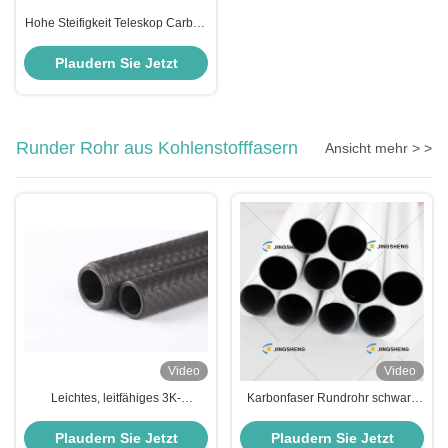
Hohe Steifigkeit Teleskop Carbon
Fiber Tube 3K Oberfläche Carbon
Fensterreinigung Stange
Plaudern Sie Jetzt
Runder Rohr aus Kohlenstofffasern
Ansicht mehr > >
Video
Video
Leichtes, leitfähiges 3K-
Karbonfaser Rundrohr schwarz
Kohlefasermaterial, ideal für
UV- und Korrosionsbeständig
industrielle Anwendungen und
Ideal für hohe Festigkeit
Plaudern Sie Jetzt
Plaudern Sie Jetzt