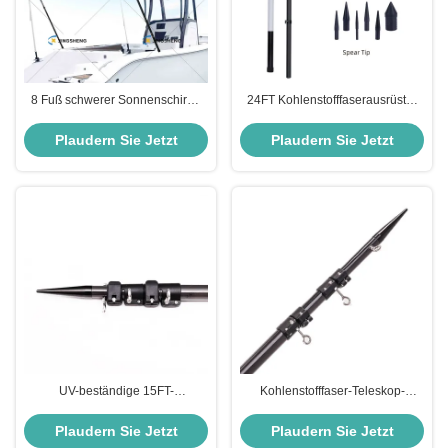
8 Fuß schwerer Sonnenschirm-
24FT Kohlenstofffaserausrüster
Stiel -- entworfen für den
für die Fischerei Leichtgewicht
Gebrauch im Außenbereich --
Hochfestigkeit UV-
Plaudern Sie Jetzt
Plaudern Sie Jetzt
glänzend schwarz
Korrosionsbeständig
UV-beständige 15FT-
Kohlenstofffaser-Teleskop-
Kohlenstofffaserausleger
Auslegestangen 15ft 18ft 20ft
Teleskop-Ausleger für die
Auslegestangen
Plaudern Sie Jetzt
Plaudern Sie Jetzt
Küstenfischerei