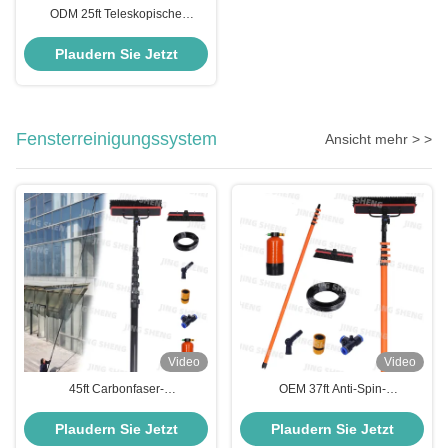
ODM 25ft Teleskopische
Staubhalterung
Kohlenstofffaserverlängerung für
Plaudern Sie Jetzt
Staubhalterung
Fensterreinigungssystem
Ansicht mehr > >
Video
Video
45ft Carbonfaser-
OEM 37ft Anti-Spin-
Fensterreinigungspfahl für
Kohlenstofffaser-Fenster
Hochhausfenster Einfach zu
Waschstäbe Wasser-gefütterte
Plaudern Sie Jetzt
Plaudern Sie Jetzt
bedienen, individuelle Größen,
Pole-System für Ladenfronten