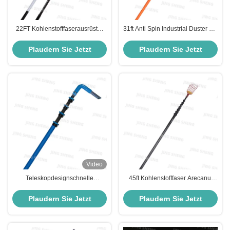
22FT Kohlenstofffaserausrüster
31ft Anti Spin Industrial Duster zur
für die Fischerei Leichtgewicht
Kanalreinigung einfach zu
Hohe Festigkeit UV-
bedienen und zu lagern
Plaudern Sie Jetzt
Plaudern Sie Jetzt
Korrosionsbeständig
kostengünstig
Video
Teleskopdesignschnelle
45ft Kohlenstofffaser Arecanut
Höhenanpassungen und sichere
Ernte-Stab / Mangopraube
Rinnenreinigung 28 Fuß
Papaya Ernte-Stab
Plaudern Sie Jetzt
Plaudern Sie Jetzt
Kohlenstofffaserstolpe