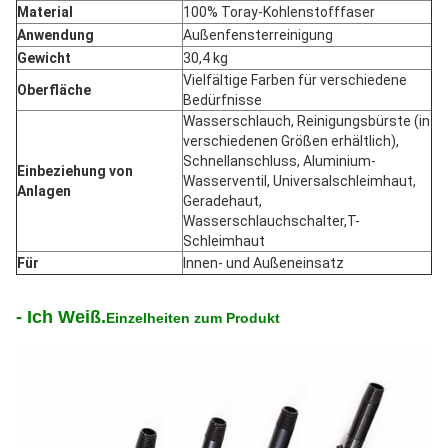
Material
100% Toray-Kohlenstofffaser
Anwendung
Außenfensterreinigung
Gewicht
30,4 kg
Vielfältige Farben für verschiedene
Oberfläche
Bedürfnisse
Wasserschlauch, Reinigungsbürste (in
verschiedenen Größen erhältlich),
Schnellanschluss, Aluminium-
Einbeziehung von
Wasserventil, Universalschleimhaut,
Anlagen
Geradehaut,
Wasserschlauchschalter,T-
Schleimhaut
Für
Innen- und Außeneinsatz
- Ich Weiß.
Einzelheiten zum Produkt