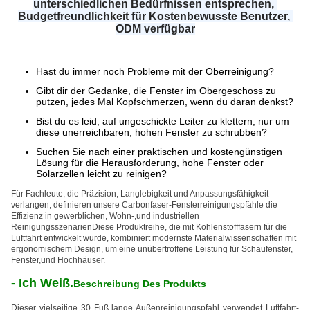
unterschiedlichen Bedürfnissen entsprechen, 
Budgetfreundlichkeit für Kostenbewusste Benutzer, 
ODM verfügbar
Hast du immer noch Probleme mit der Oberreinigung?
Gibt dir der Gedanke, die Fenster im Obergeschoss zu
putzen, jedes Mal Kopfschmerzen, wenn du daran denkst?
Bist du es leid, auf ungeschickte Leiter zu klettern, nur um
diese unerreichbaren, hohen Fenster zu schrubben?
Suchen Sie nach einer praktischen und kostengünstigen
Lösung für die Herausforderung, hohe Fenster oder
Solarzellen leicht zu reinigen?
Für Fachleute, die Präzision, Langlebigkeit und Anpassungsfähigkeit
verlangen, definieren unsere Carbonfaser-Fensterreinigungspfähle die
Effizienz in gewerblichen, Wohn-,und industriellen
ReinigungsszenarienDiese Produktreihe, die mit Kohlenstofffasern für die
Luftfahrt entwickelt wurde, kombiniert modernste Materialwissenschaften mit
ergonomischem Design, um eine unübertroffene Leistung für Schaufenster,
Fenster,und Hochhäuser.
- Ich Weiß.
Beschreibung Des Produkts
Dieser vielseitige 30 Fuß lange Außenreinigungspfahl verwendet Luftfahrt-