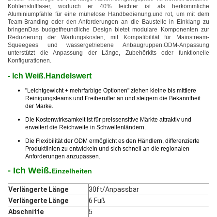
Kohlenstofffaser, wodurch er 40% leichter ist als herkömmliche
Aluminiumpfähle für eine mühelose Handbedienung.und rot, um mit dem
Team-Branding oder den Anforderungen an die Baustelle in Einklang zu
bringenDas budgetfreundliche Design bietet modulare Komponenten zur
Reduzierung der Wartungskosten, mit Kompatibilität für Mainstream-
Squeegees und wassergetriebene Anbaugruppen.ODM-Anpassung
unterstützt die Anpassung der Länge, Zubehörkits oder funktionelle
Konfigurationen.
- Ich Weiß.
Handelswert
"Leichtgewicht + mehrfarbige Optionen" ziehen kleine bis mittlere
Reinigungsteams und Freiberufler an und steigern die Bekanntheit
der Marke.
Die Kostenwirksamkeit ist für preissensitive Märkte attraktiv und
erweitert die Reichweite in Schwellenländern.
Die Flexibilität der ODM ermöglicht es den Händlern, differenzierte
Produktlinien zu entwickeln und sich schnell an die regionalen
Anforderungen anzupassen.
- Ich Weiß.
Einzelheiten
Verlängerte Länge
30ft/Anpassbar
Verlängerte Länge
6 Fuß
Abschnitte
5