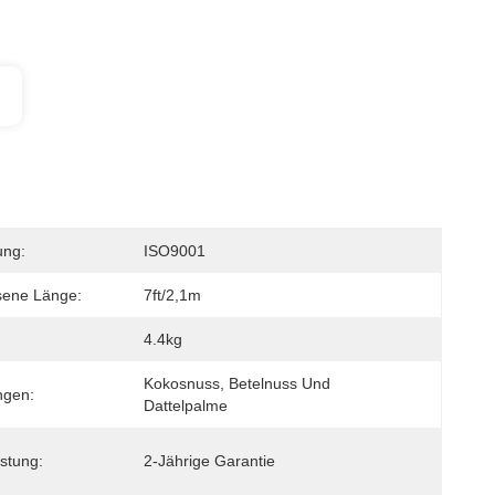
ung:
ISO9001
sene Länge:
7ft/2,1m
4.4kg
Kokosnuss, Betelnuss Und 
gen:
Dattelpalme
stung:
2-Jährige Garantie