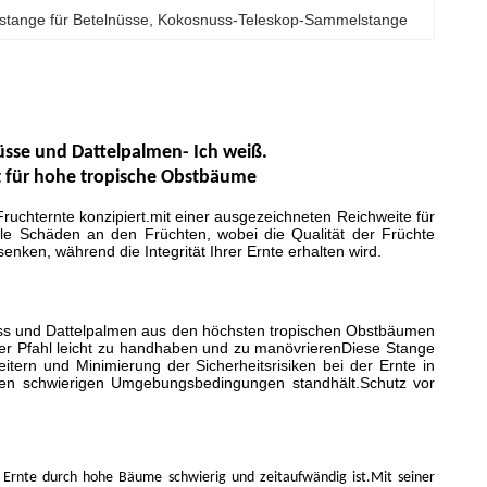
tange für Betelnüsse
, 
Kokosnuss-Teleskop-Sammelstange
nüsse und Dattelpalmen
- Ich weiß.
kt für hohe tropische Obstbäume
ruchternte konzipiert.mit einer ausgezeichneten Reichweite für
ale Schäden an den Früchten, wobei die Qualität der Früchte
senken, während die Integrität Ihrer Ernte erhalten wird.
lnuss und Dattelpalmen aus den höchsten tropischen Obstbäumen
langer Pfahl leicht zu handhaben und zu manövrierenDiese Stange
itern und Minimierung der Sicherheitsrisiken bei der Ernte in
en schwierigen Umgebungsbedingungen standhält.Schutz vor
 Ernte durch hohe Bäume schwierig und zeitaufwändig ist.Mit seiner