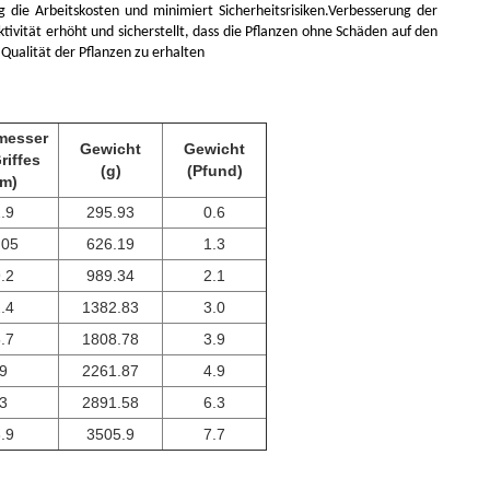
ig die Arbeitskosten und minimiert Sicherheitsrisiken.Verbesserung der
ktivität erhöht und sicherstellt, dass die Pflanzen ohne Schäden auf den
Qualität der Pflanzen zu erhalten
messer
Gewicht
Gewicht
riffes
(g)
(Pfund)
m)
.9
295.93
0.6
.05
626.19
1.3
.2
989.34
2.1
.4
1382.83
3.0
.7
1808.78
3.9
9
2261.87
4.9
3
2891.58
6.3
.9
3505.9
7.7