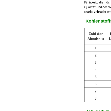
Fähigkeit, die höc
Qualität und des We
Markt gebracht wer
️ Kohlenstof
Zahl der
Abschnitt
L
1
2
3
4
5
6
7
8