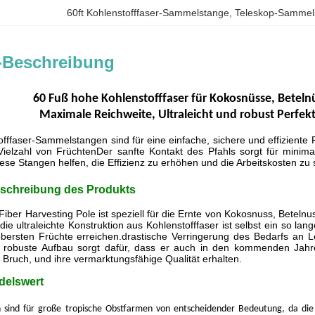
60ft Kohlenstofffaser-Sammelstange
, 
Teleskop-Sammels
-Beschreibung
60 Fuß hohe Kohlenstofffaser für Kokosnüsse, Betel
Maximale Reichweite, Ultraleicht und robust Perfe
fffaser-Sammelstangen sind für eine einfache, sichere und effiziente F
 Vielzahl von FrüchtenDer sanfte Kontakt des Pfahls sorgt für minim
iese Stangen helfen, die Effizienz zu erhöhen und die Arbeitskosten zu 
schreibung des Produkts
Fiber Harvesting Pole ist speziell für die Ernte von Kokosnuss, Bete
 die ultraleichte Konstruktion aus Kohlenstofffaser ist selbst ein so 
obersten Früchte erreichen.drastische Verringerung des Bedarfs an Le
robuste Aufbau sorgt dafür, dass er auch in den kommenden Jahr
 Bruch, und ihre vermarktungsfähige Qualität erhalten.
delswert
n sind für große tropische Obstfarmen von entscheidender Bedeutung, da die