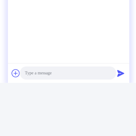
Photo
Video Call
Audio Call