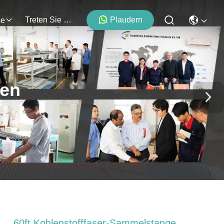
Treten Sie Mit Uns In Verbindung
Plaudern
se
ten
60ft Kohlenstofffaser-Sammelstange