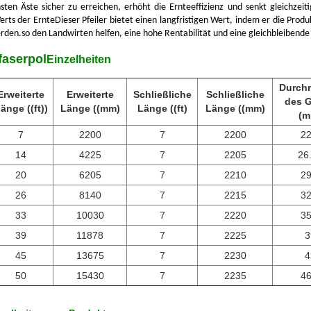
hsten Äste sicher zu erreichen, erhöht die Ernteeffizienz und senkt gleichzeit
rts der ErnteDieser Pfeiler bietet einen langfristigen Wert, indem er die Produ
den.so den Landwirten helfen, eine hohe Rentabilität und eine gleichbleibende 
ffaserpol
Einzelheiten
Durch
Erweiterte
Erweiterte
Schließliche
Schließliche
des G
änge ((ft))
Länge ((mm)
Länge ((ft)
Länge ((mm)
(m
7
2200
7
2200
22
14
4225
7
2205
26
20
6205
7
2210
29
26
8140
7
2215
32
33
10030
7
2220
35
39
11878
7
2225
3
45
13675
7
2230
4
50
15430
7
2235
46