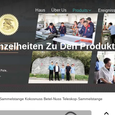
Haus
Über Us
Produits
Ereignis
nzelheiten Zu Den Produk
er-Sammelstange Kokosnuss Betel-Nuss Teleskop-Sammelstange